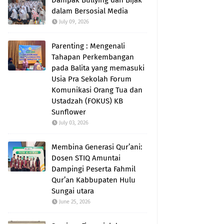
Dampak Bullying dan Bijak
dalam Bersosial Media
July 09, 2026
Parenting : Mengenali
Tahapan Perkembangan
pada Balita yang memasuki
Usia Pra Sekolah Forum
Komunikasi Orang Tua dan
Ustadzah (FOKUS) KB
Sunflower
July 03, 2026
Membina Generasi Qur’ani:
Dosen STIQ Amuntai
Dampingi Peserta Fahmil
Qur’an Kabbupaten Hulu
Sungai utara
June 25, 2026