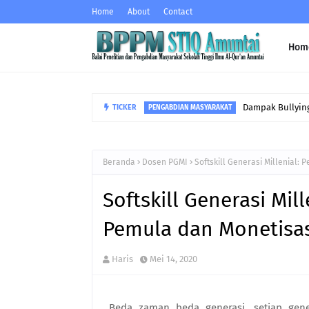
Home
About
Contact
Hom
Dampak Bullying
TICKER
PENGABDIAN MASYARAKAT
Beranda
Dosen PGMI
Softskill Generasi Millenial:
Softskill Generasi Mil
Pemula dan Monetisasi
Haris
Mei 14, 2020
Beda zaman beda generasi, setiap gene