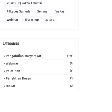
PGMI STIQ Rakha Amuntai
Pilkades Samuda
Seminar
Visitasi
Webinar
Workshop
zotero
CATEGORIES
Pengabdian Masyarakat
(195)
Webinar
(8)
Pelatihan
(5)
Penelitian Dosen
(3)
DIKLAT
(2)