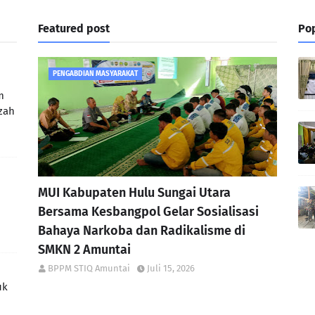
Featured post
Pop
PENGABDIAN MASYARAKAT
m
zah
n
MUI Kabupaten Hulu Sungai Utara
Bersama Kesbangpol Gelar Sosialisasi
Bahaya Narkoba dan Radikalisme di
SMKN 2 Amuntai
BPPM STIQ Amuntai
Juli 15, 2026
uk