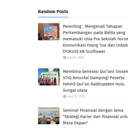
Random Posts
Parenting : Mengenali Tahapan
Perkembangan pada Balita yang
memasuki Usia Pra Sekolah Foru
Komunikasi Orang Tua dan Ustad
(FOKUS) KB Sunflower
July 03, 2026
Membina Generasi Qur’ani: Dose
STIQ Amuntai Dampingi Peserta
Fahmil Qur’an Kabbupaten Hulu
Sungai utara
June 25, 2026
Seminar Finansial dengan tema
“Strategi Karier dan Finansial unt
Masa Depan"