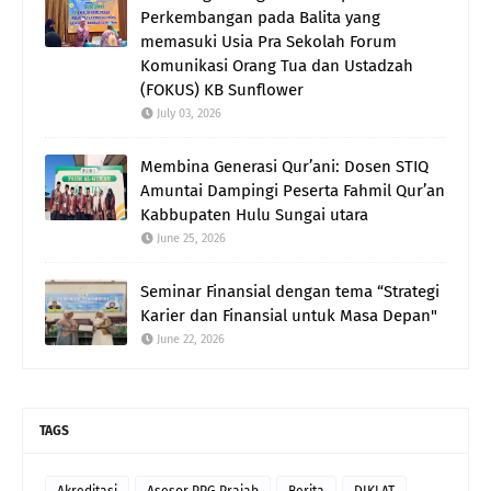
Perkembangan pada Balita yang
memasuki Usia Pra Sekolah Forum
Komunikasi Orang Tua dan Ustadzah
(FOKUS) KB Sunflower
July 03, 2026
Membina Generasi Qur’ani: Dosen STIQ
Amuntai Dampingi Peserta Fahmil Qur’an
Kabbupaten Hulu Sungai utara
June 25, 2026
Seminar Finansial dengan tema “Strategi
Karier dan Finansial untuk Masa Depan"
June 22, 2026
TAGS
Akreditasi
Asesor PPG Prajab
Berita
DIKLAT