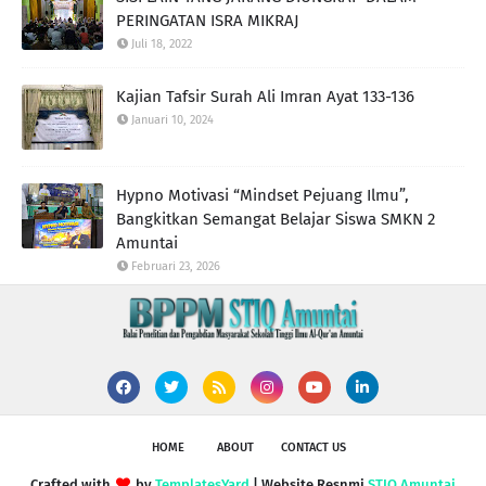
PERINGATAN ISRA MIKRAJ
Juli 18, 2022
Kajian Tafsir Surah Ali Imran Ayat 133-136
Januari 10, 2024
Hypno Motivasi “Mindset Pejuang Ilmu”,
Bangkitkan Semangat Belajar Siswa SMKN 2
Amuntai
Februari 23, 2026
HOME
ABOUT
CONTACT US
Crafted with
by
TemplatesYard
| Website Resnmi
STIQ Amuntai