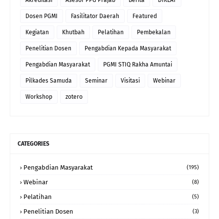
Dosen PGMI
Fasilitator Daerah
Featured
Kegiatan
Khutbah
Pelatihan
Pembekalan
Penelitian Dosen
Pengabdian Kepada Masyarakat
Pengabdian Masyarakat
PGMI STIQ Rakha Amuntai
Pilkades Samuda
Seminar
Visitasi
Webinar
Workshop
zotero
CATEGORIES
Pengabdian Masyarakat
(195)
Webinar
(8)
Pelatihan
(5)
Penelitian Dosen
(3)