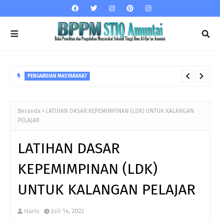
PENGABDIAN MASYARAKAT
Dampak Bullying dan Bijak dalam Bersosial Media
Beranda
LATIHAN DASAR KEPEMIMPINAN (LDK) UNTUK KALANGAN
PELAJAR
LATIHAN DASAR
KEPEMIMPINAN (LDK)
UNTUK KALANGAN PELAJAR
Haris
Juli 14, 2022