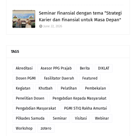
Seminar Finansial dengan tema “Strategi
Karier dan Finansial untuk Masa Depan"
June 22, 2026
TAGS
Akreditasi
Asesor PPG Prajab
Berita
DIKLAT
Dosen PGMI
Fasilitator Daerah
Featured
Kegiatan
Khutbah
Pelatihan
Pembekalan
Penelitian Dosen
Pengabdian Kepada Masyarakat
Pengabdian Masyarakat
PGMI STIQ Rakha Amuntai
Pilkades Samuda
Seminar
Visitasi
Webinar
Workshop
zotero