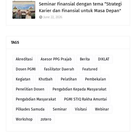
Seminar Finansial dengan tema “Strategi
Karier dan Finansial untuk Masa Depan"
June 22, 2026
TAGS
Akreditasi
Asesor PPG Prajab
Berita
DIKLAT
Dosen PGMI
Fasilitator Daerah
Featured
Kegiatan
Khutbah
Pelatihan
Pembekalan
Penelitian Dosen
Pengabdian Kepada Masyarakat
Pengabdian Masyarakat
PGMI STIQ Rakha Amuntai
Pilkades Samuda
Seminar
Visitasi
Webinar
Workshop
zotero