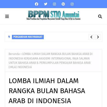
PENGABDIAN MASYARAKAT
Parenting : Mengenali Tahapan Perkembangan pada Balita
yang memasuki Usia Pra Sekolah Forum Komunikasi Orang
Beranda
LOMBA ILMIAH DALAM RANGKA BULAN BAHASA ARAB DI
Tua dan Ustadzah (FOKUS) KB Sunflower
INDONESIA KERJASAMA AKADEMI INTERNASIONAL RAJA SALMAN
UNTUK BAHASA ARAB & PERKUMPULAN PENGAJAR BAHASA ARAB
(IMLA) INDONESIA
LOMBA ILMIAH DALAM
RANGKA BULAN BAHASA
ARAB DI INDONESIA