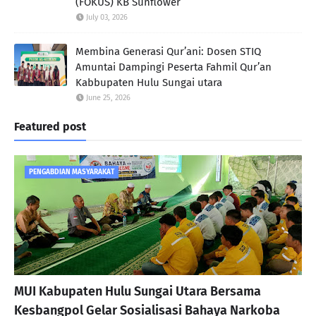
(FOKUS) KB Sunflower
July 03, 2026
Membina Generasi Qur’ani: Dosen STIQ
Amuntai Dampingi Peserta Fahmil Qur’an
Kabbupaten Hulu Sungai utara
June 25, 2026
Featured post
PENGABDIAN MASYARAKAT
MUI Kabupaten Hulu Sungai Utara Bersama
Kesbangpol Gelar Sosialisasi Bahaya Narkoba