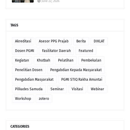
June 22, 2026
TAGS
Akreditasi
Asesor PPG Prajab
Berita
DIKLAT
Dosen PGMI
Fasilitator Daerah
Featured
Kegiatan
Khutbah
Pelatihan
Pembekalan
Penelitian Dosen
Pengabdian Kepada Masyarakat
Pengabdian Masyarakat
PGMI STIQ Rakha Amuntai
Pilkades Samuda
Seminar
Visitasi
Webinar
Workshop
zotero
CATEGORIES