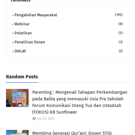
CATEGORIES
Pengabdian Masyarakat
(195)
Webinar
(8)
Pelatihan
(5)
Penelitian Dosen
(3)
DIKLAT
(2)
Random Posts
Parenting : Mengenali Tahapan Perkembangan
pada Balita yang memasuki Usia Pra Sekolah
Forum Komunikasi Orang Tua dan Ustadzah
(FOKUS) KB Sunflower
July 03, 2026
Membina Generasi Qur’ani: Dosen STIQ