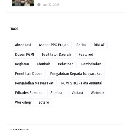
June 22, 2026
TAGS
Akreditasi
Asesor PPG Prajab
Berita
DIKLAT
Dosen PGMI
Fasilitator Daerah
Featured
Kegiatan
Khutbah
Pelatihan
Pembekalan
Penelitian Dosen
Pengabdian Kepada Masyarakat
Pengabdian Masyarakat
PGMI STIQ Rakha Amuntai
Pilkades Samuda
Seminar
Visitasi
Webinar
Workshop
zotero