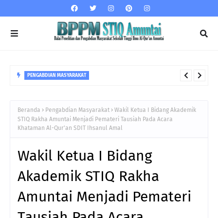
PENGABDIAN MASYARAKAT
Parenting : Mengenali Tahapan Perkembangan pada Balita
yang memasuki Usia Pra Sekolah Forum Komunikasi Orang
Beranda
Pengabdian Masyarakat
Wakil Ketua I Bidang Akademik
Tua dan Ustadzah (FOKUS) KB Sunflower
STIQ Rakha Amuntai Menjadi Pemateri Tausiah Pada Acara
Khataman Al-Qur'an SDIT Ihsanul Amal
Wakil Ketua I Bidang
Akademik STIQ Rakha
Amuntai Menjadi Pemateri
Tausiah Pada Acara