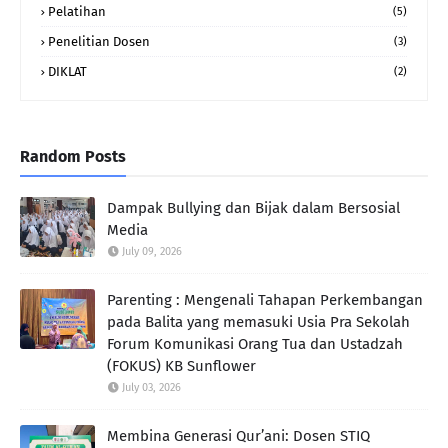
Pelatihan
(5)
Penelitian Dosen
(3)
DIKLAT
(2)
Random Posts
Dampak Bullying dan Bijak dalam Bersosial
Media
July 09, 2026
Parenting : Mengenali Tahapan Perkembangan
pada Balita yang memasuki Usia Pra Sekolah
Forum Komunikasi Orang Tua dan Ustadzah
(FOKUS) KB Sunflower
July 03, 2026
Membina Generasi Qur’ani: Dosen STIQ