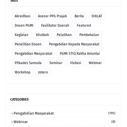
TAGS
Akreditasi
Asesor PPG Prajab
Berita
DIKLAT
Dosen PGMI
Fasilitator Daerah
Featured
Kegiatan
Khutbah
Pelatihan
Pembekalan
Penelitian Dosen
Pengabdian Kepada Masyarakat
Pengabdian Masyarakat
PGMI STIQ Rakha Amuntai
Pilkades Samuda
Seminar
Visitasi
Webinar
Workshop
zotero
CATEGORIES
Pengabdian Masyarakat
(195)
Webinar
(8)