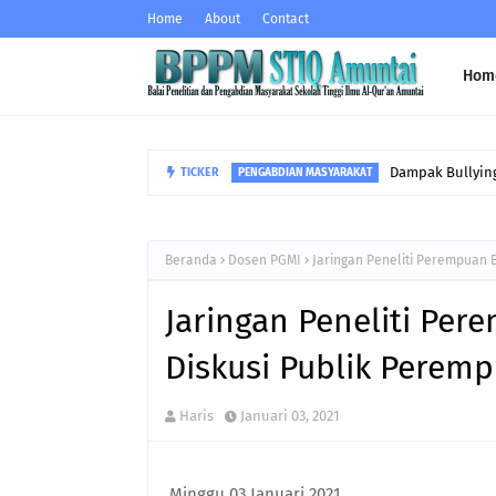
Home
About
Contact
Hom
Dampak Bullying
TICKER
PENGABDIAN MASYARAKAT
Beranda
Dosen PGMI
Jaringan Peneliti Perempuan 
Jaringan Peneliti Per
Diskusi Publik Perem
Haris
Januari 03, 2021
Minggu 03 Januari 2021