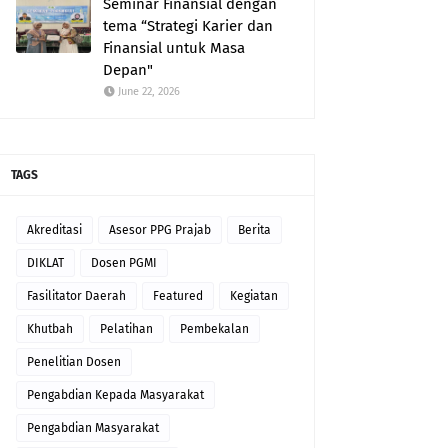
Seminar Finansial dengan
tema “Strategi Karier dan
Finansial untuk Masa
Depan"
June 22, 2026
TAGS
Akreditasi
Asesor PPG Prajab
Berita
DIKLAT
Dosen PGMI
Fasilitator Daerah
Featured
Kegiatan
Khutbah
Pelatihan
Pembekalan
Penelitian Dosen
Pengabdian Kepada Masyarakat
Pengabdian Masyarakat