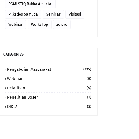
PGMI STIQ Rakha Amuntai
Pilkades Samuda
Seminar
Visitasi
Webinar
Workshop
zotero
CATEGORIES
Pengabdian Masyarakat
(195)
Webinar
(8)
Pelatihan
(5)
Penelitian Dosen
(3)
DIKLAT
(2)