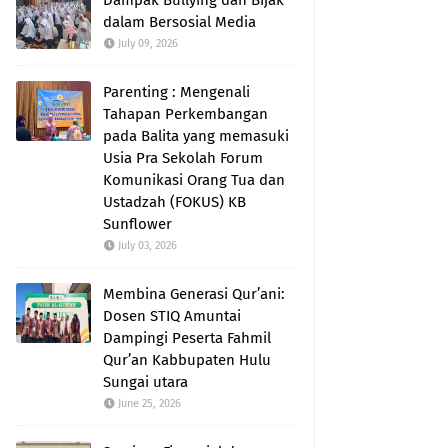
Dampak Bullying dan Bijak
dalam Bersosial Media
July 09, 2026
Parenting : Mengenali
Tahapan Perkembangan
pada Balita yang memasuki
Usia Pra Sekolah Forum
Komunikasi Orang Tua dan
Ustadzah (FOKUS) KB
Sunflower
July 03, 2026
Membina Generasi Qur’ani:
Dosen STIQ Amuntai
Dampingi Peserta Fahmil
Qur’an Kabbupaten Hulu
Sungai utara
June 25, 2026