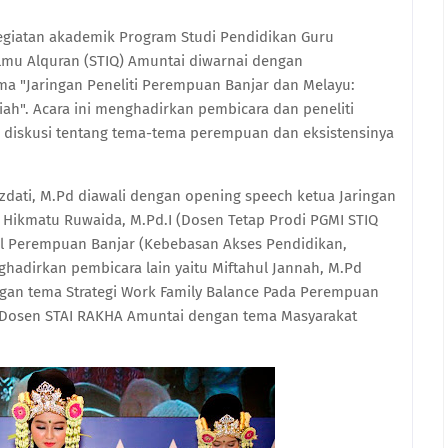
egiatan akademik Program Studi Pendidikan Guru
Ilmu Alquran (STIQ) Amuntai diwarnai dengan
ma "Jaringan Peneliti Perempuan Banjar dan Melayu:
ah". Acara ini menghadirkan pembicara dan peneliti
iskusi tentang tema-tema perempuan dan eksistensinya
zdati, M.Pd diawali dengan opening speech ketua Jaringan
 Hikmatu Ruwaida, M.Pd.I (Dosen Tetap Prodi PGMI STIQ
l Perempuan Banjar (Kebebasan Akses Pendidikan,
nghadirkan pembicara lain yaitu Miftahul Jannah, M.Pd
gan tema Strategi Work Family Balance Pada Perempuan
 (Dosen STAI RAKHA Amuntai dengan tema Masyarakat